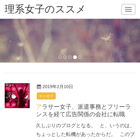
理系女子のススメ
T
o
g
g
l
e
n
a
v
i
g
a
2019年2月10日
t
エッセイ
i
アラサー女子、派遣事務とフリーラ
o
n
ンスを経て広告関係の会社に転職
久しぶりのブログとなる。 と、いうのは、
ちょっとした転機があったからだ。 このブ