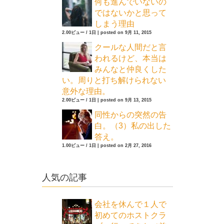
何も進んでいないの
ではないかと思って
しまう理由
2.00ビュー / 1日
|
posted on 9月 11, 2015
クールな人間だと言
われるけど、本当は
みんなと仲良くした
い。周りと打ち解けられない
意外な理由。
2.00ビュー / 1日
|
posted on 9月 13, 2015
同性からの突然の告
白。（3）私の出した
答え。
1.00ビュー / 1日
|
posted on 2月 27, 2016
人気の記事
会社を休んで１人で
初めてのホストクラ