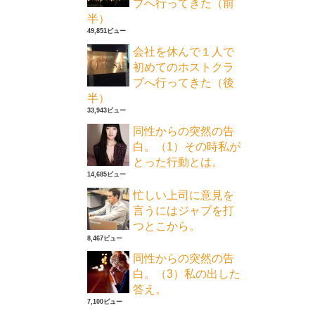
ブへ行ってきた（前
半）
49,851ビュー
会社を休んで１人で
初めてのホストクラ
ブへ行ってきた（後
半）
33,943ビュー
同性からの突然の告
白。（1）その時私が
とった行動とは。
14,685ビュー
忙しい上司に意見を
言うにはジャブを打
つとこから。
8,467ビュー
同性からの突然の告
白。（3）私の出した
答え。
7,100ビュー