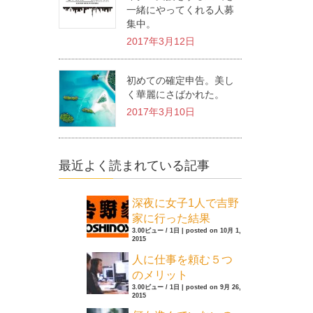
一緒にやってくれる人募
集中。
2017年3月12日
初めての確定申告。美し
く華麗にさばかれた。
2017年3月10日
最近よく読まれている記事
深夜に女子1人で吉野
家に行った結果
3.00ビュー / 1日
|
posted on 10月 1,
2015
人に仕事を頼む５つ
のメリット
3.00ビュー / 1日
|
posted on 9月 26,
2015