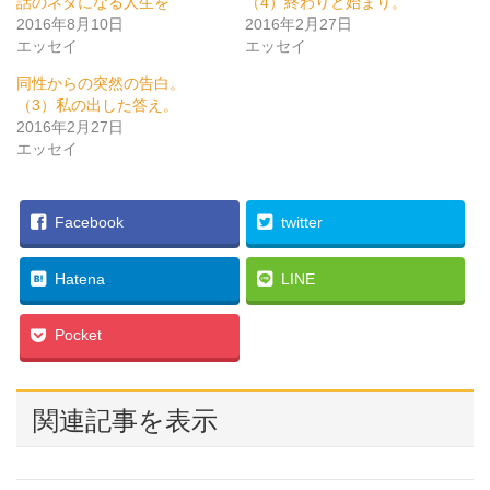
話のネタになる人生を
（4）終わりと始まり。
r
る
+
2016年8月10日
で
に
で
2016年2月27日
共
は
共
エッセイ
エッセイ
有
ク
有
(
リ
(
新
ッ
新
同性からの突然の告白。
し
ク
し
い
し
い
（3）私の出した答え。
ウ
て
ウ
2016年2月27日
ィ
く
ィ
ン
だ
ン
エッセイ
ド
さ
ド
ウ
い
ウ
で
(
で
開
新
開
き
し
き
ま
い
ま
Facebook
twitter
す
ウ
す
)
ィ
)
ン
ド
Hatena
LINE
ウ
で
開
き
Pocket
ま
す
)
関連記事を表示