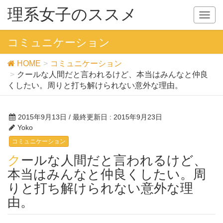
理系女子のススメ
T
o
g
コミュニケーション
g
l
HOME
コミュニケーション
e
クールな人間だと言われるけど、本当はみんなと仲良
n
くしたい。周りと打ち解けられない意外な理由。
a
v
i
2015年9月13日
/ 最終更新日 :
2015年9月23日
g
Yoko
a
コミュニケーション
t
クールな人間だと言われるけど、
i
o
本当はみんなと仲良くしたい。周
n
りと打ち解けられない意外な理
由。