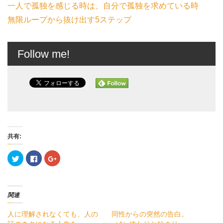
一人で孤独を感じる時は、自分で孤独を求めている時
無限ループから抜け出す5ステップ
Follow me!
共有:
ク
F
ク
リ
a
リ
ッ
c
ッ
ク
e
ク
し
b
し
て
o
て
T
o
G
関連
w
k
o
i
で
o
t
共
g
人に理解されなくても、人の
同性からの突然の告白。
t
有
l
e
す
e